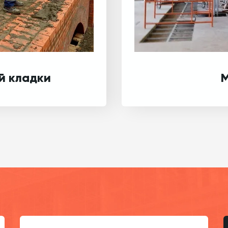
й кладки
М