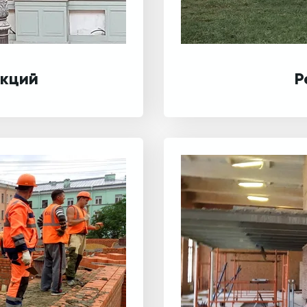
укций
Р