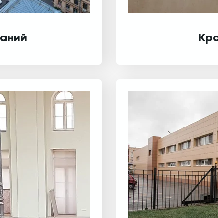
даний
Кр